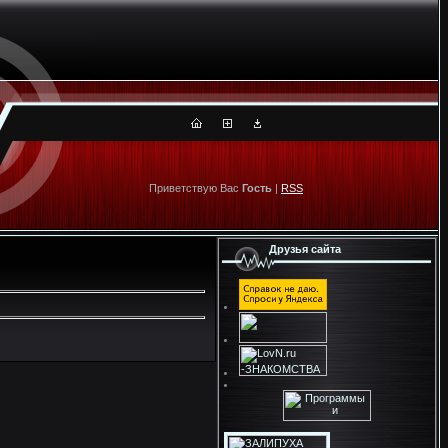
Приветствую Вас
Гость
|
RSS
Друзья сайта