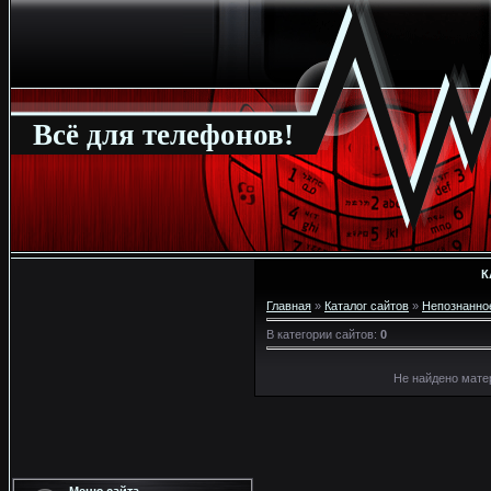
Всё для телефонов!
К
Главная
»
Каталог сайтов
»
Непознанно
В категории сайтов
:
0
Не найдено мате