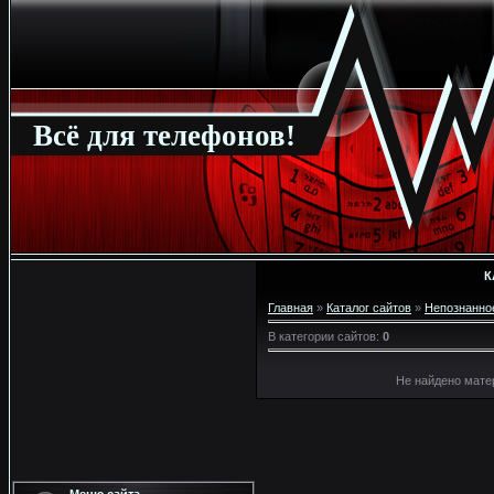
Всё для телефонов!
К
Главная
»
Каталог сайтов
»
Непознанно
В категории сайтов
:
0
Не найдено мате