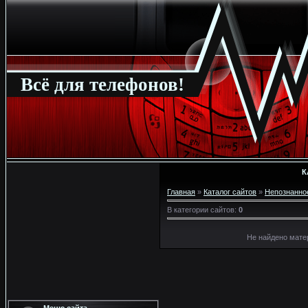
Всё для телефонов!
К
Главная
»
Каталог сайтов
»
Непознанно
В категории сайтов
:
0
Не найдено мате