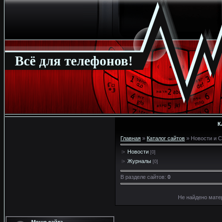
Всё для телефонов!
К
Главная
»
Каталог сайтов
» Новости и 
Новости
[0]
Журналы
[0]
В разделе сайтов
:
0
Не найдено мате