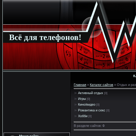
Всё для телефонов!
К
Главная
»
Каталог сайтов
» Отдых и ра
Активный отдых
[0]
Игры
[0]
Кино/видео
[0]
Романтика и секс
[0]
Хобби
[0]
В разделе сайтов
:
0