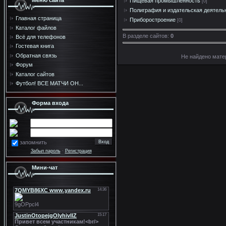
Меню сайта
Пищевая промышленность
[0]
Полиграфия и издательская деятель
Главная страница
Приборостроение
[0]
Каталог файлов
В разделе сайтов
:
0
Всё для телефонов
Гостевая книга
Обратная связь
Не найдено мате
Форум
Каталог сайтов
Футбол! ВСЕ МАТЧИ ОН...
Форма входа
запомнить
Забыл пароль
·
Регистрация
Мини-чат