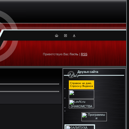
Приветствую Вас
Гость
|
RSS
Друзья сайта