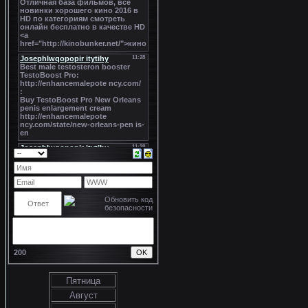
200
Пятница
Август