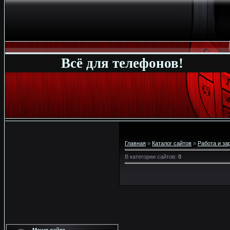
Всё для телефонов!
Главная
»
Каталог сайтов
»
Работа и за
В категории сайтов
:
0