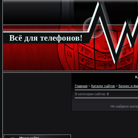
Всё для телефонов!
К
Главная
»
Каталог сайтов
»
Бизнес и ф
В категории сайтов
:
0
Не найдено мате