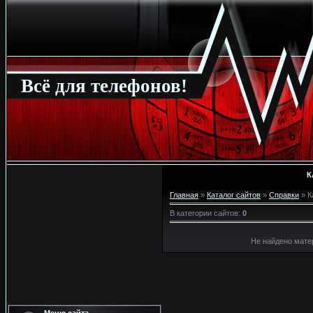
Всё для телефонов!
К
Главная
»
Каталог сайтов
»
Справки
» К
В категории сайтов
:
0
Не найдено мате