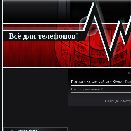
Всё для телефонов!
К
Главная
»
Каталог сайтов
»
Юмор
» При
В категории сайтов
:
0
Не найдено мате