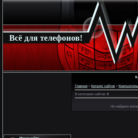
Всё для телефонов!
К
Главная
»
Каталог сайтов
»
Компьютер
В категории сайтов
:
0
Не найдено мате