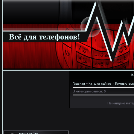
Всё для телефонов!
К
Главная
»
Каталог сайтов
»
Компьютер
В категории сайтов
:
0
Не найдено мате