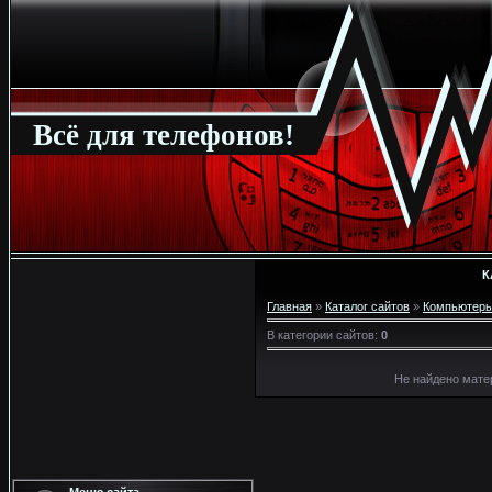
Всё для телефонов!
К
Главная
»
Каталог сайтов
»
Компьютер
В категории сайтов
:
0
Не найдено мате