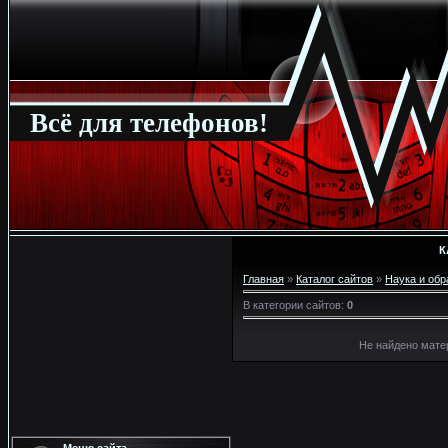
Всё для телефонов!
К
Главная
»
Каталог сайтов
»
Наука и обр
В категории сайтов
:
0
Не найдено мате