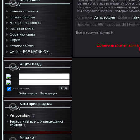
Меню сайта
Вы не хотите за это платить? Все это
Вы регистрируетесь и начинаете про
вы получаете кредиты, которые можно
Главная страница
Каталог файлов
Категория
:
Автосерфинг
|
Добавил
:
ale
Всё для телефонов
Просмотров
:
697
|
Загрузок
:
16
|
Рейтин
Гостевая книга
Всего комментариев
:
0
Обратная связь
Форум
Добавлять комментарии мо
Каталог сайтов
Футбол! ВСЕ МАТЧИ ОН...
Форма входа
запомнить
Забыл пароль
·
Регистрация
Категории раздела
Автосерфинг
[9]
Раскрутка и всё для размещения
сайтов!
[1]
Мини-чат