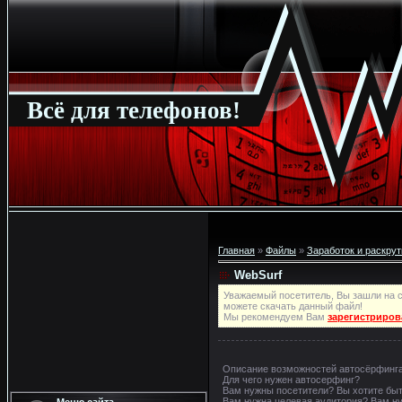
Всё для телефонов!
Главная
»
Файлы
»
Заработок и раскрут
WebSurf
Уважаемый посетитель, Вы зашли на с
можете скачать данный файл!
Мы рекомендуем Вам
зарегистриров
Описание возможностей автосёрфинг
Для чего нужен автосерфинг?
Вам нужны посетители? Вы хотите быт
Вам нужна целевая аудитория? Вам ну