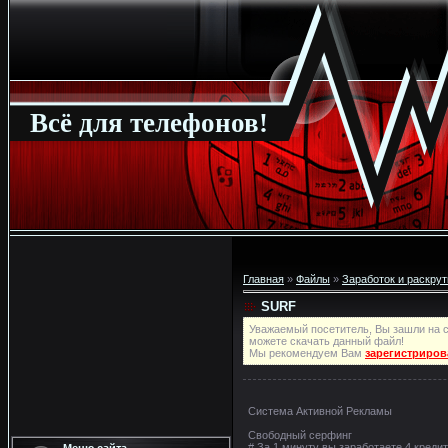
Всё для телефонов!
Главная
»
Файлы
»
Заработок и раскрут
SURF
Уважаемый посетитель, Вы зашли на с
можете скачать данный файл!
Мы рекомендуем Вам
зарегистриров
Система Активной Рекламы
Свободный серфинг
# За 1 минуту вы заработаете 4 кредит