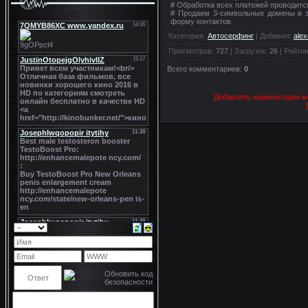
# Обработка всех платежей проводится
# Продаем 3-символьные домены в з
форму контактов.
Категория
:
Автосерфинг
|
Добавил
:
ale
Просмотров
:
727
|
Загрузок
:
26
|
Рейтин
Всего комментариев
:
0
Добавлять комментарии мо