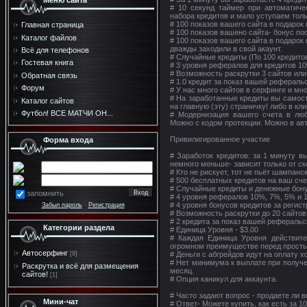
Меню сайта
# 10 секунд таймер при автоматич
набора кредитов и мало уступаем толь
# 100 показов вашего сайта в подарок
Главная страница
# 100 показов вашено сайта- бонус по
Каталог файлов
# 100 показов вашего сайта в подарок
дважды заходили в свой акаунт.
Всё для телефонов
# Случайные кредиты (По 100 кредито
Гостевая книга
# 3 уровня рефералов для кредитов 1
# Возможность раскрутки 3 сайтов или
Обратная связь
# 1.0 кредит за показ вашей рефераль
Форум
# У нас много сайтов в серфинге и мн
# На заработанные кредиты вы самос
Каталог сайтов
на главную (эту) страничку! либо в кл
Футбол! ВСЕ МАТЧИ ОН...
# Модернизация вашего счета в лю
Можно с кодом протекции. Можно в ав
Привилигированное участие
Форма входа
# Заработок кредитов: за 1 минуту в
немного меньше- зависит только от ск
# Кто не рискует, тот не пьёт шампанс
# 500 бесплатных кредитов на ваш сче
# Случайные кредиты и денежные бон
запомнить
# 4 уровня рефералов 10%, 7%, 5% и 
# 4 уровня бонусов кредитов за регист
Забыл пароль
·
Регистрация
# Возможность раскрутки до 20 сайтов 
# 2 кредита за показ вашей рефераль
Категории раздела
# Единица Уровня - $3.00
# Каждая Единица Уровня действите
огромном преимуществе перед прост
Автосерфинг
# Деньги с абгрейдов идут на оплату х
[9]
# Нет минимума к выплате при получен
Раскрутка и всё для размещения
месяц.
сайтов!
[1]
# Опция каникул для аккаунта.
# Часто задают вопрос - продаете ли 
Мини-чат
# Ответ- Можете купить, как есть за 