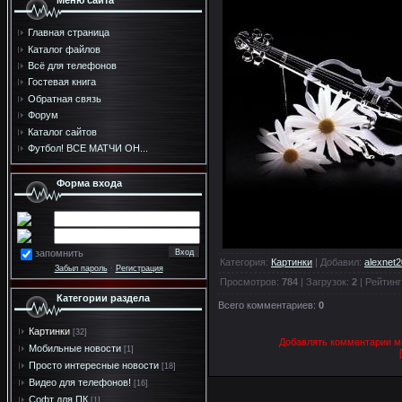
Меню сайта
Главная страница
Каталог файлов
Всё для телефонов
Гостевая книга
Обратная связь
Форум
Каталог сайтов
Футбол! ВСЕ МАТЧИ ОН...
Форма входа
запомнить
Категория
:
Картинки
|
Добавил
:
alexnet
Забыл пароль
·
Регистрация
Просмотров
:
784
|
Загрузок
:
2
|
Рейтинг
Категории раздела
Всего комментариев
:
0
Картинки
[32]
Добавлять комментарии мо
Мобильные новости
[1]
Просто интересные новости
[18]
Видео для телефонов!
[16]
Софт для ПК
[1]