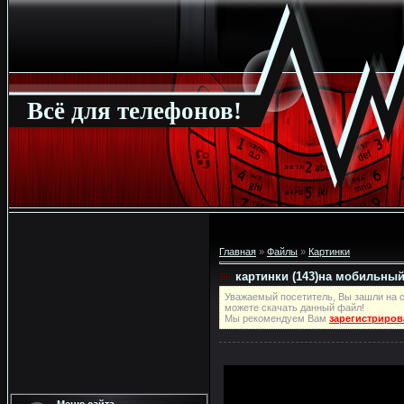
Всё для телефонов!
Главная
»
Файлы
»
Картинки
картинки (143)на мобильный
Уважаемый посетитель, Вы зашли на с
можете скачать данный файл!
Мы рекомендуем Вам
зарегистриров