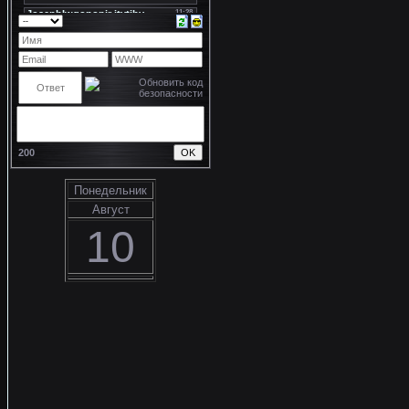
200
Понедельник
Август
10