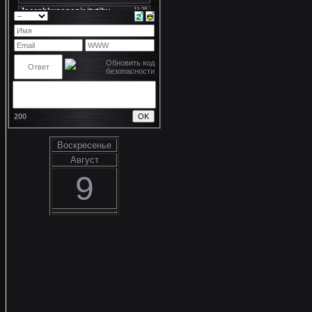
200
Воскресенье
Август
9