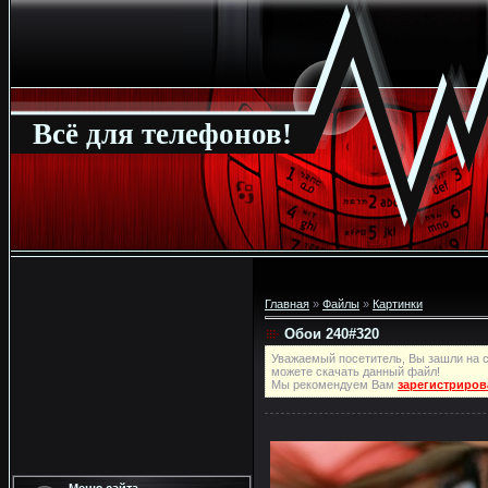
Всё для телефонов!
Главная
»
Файлы
»
Картинки
Обои 240#320
Уважаемый посетитель, Вы зашли на с
можете скачать данный файл!
Мы рекомендуем Вам
зарегистриров