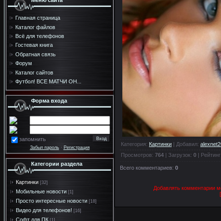
Меню сайта
Главная страница
Каталог файлов
Всё для телефонов
Гостевая книга
Обратная связь
Форум
Каталог сайтов
Футбол! ВСЕ МАТЧИ ОН...
Форма входа
запомнить
Категория
:
Картинки
|
Добавил
:
alexnet
Забыл пароль
·
Регистрация
Просмотров
:
764
|
Загрузок
:
0
|
Рейтинг
Категории раздела
Всего комментариев
:
0
Картинки
[32]
Добавлять комментарии мо
Мобильные новости
[1]
Просто интересные новости
[18]
Видео для телефонов!
[16]
Софт для ПК
[1]