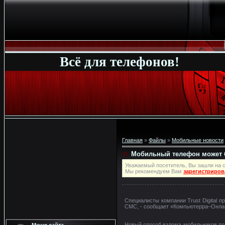
Всё для телефонов!
Главная
»
Файлы
»
Мобильные новости
Мобильный телефон может 
Уважаемый посетитель, Вы зашли на с
Мы рекомендуем Вам
зарегистриров
Специалисты компании Trust Digital
СМС, - сообщает «Компьютерра–Онла
Новый способ взлома мобильников пол