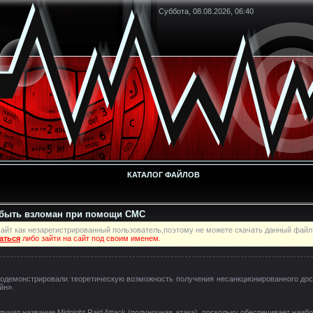
Суббота, 08.08.2026, 06:40
КАТАЛОГ ФАЙЛОВ
быть взломан при помощи СМС
айт как незарегистрированный пользователь,поэтому не можете скачать данный файл
аться
либо зайти на сайт под своим именем.
 продемонстрировали теоретическую возможность получения несанкционированного д
йн».
учил название Midnight Raid Attack (полуночная атака), поскольку обеспечивает наи