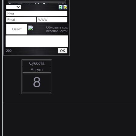
200
Суббота
Август
8