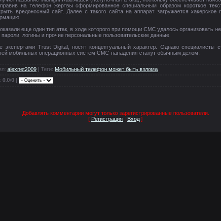
Отправив на телефон жертвы сформированное специальным образом короткое тек
крыть вредоносный сайт. Далее с такого сайта на аппарат загружается хакерское
рмацию.
l показали еще один тип атак, в ходе которого при помощи СМС удалось организовать
ь пароли, логины и прочие персональные пользовательские данные.
 экспертами Trust Digital, носят концептуальный характер. Однако специалисты 
тей мобильных операционных систем СМС-нападения станут обычным делом.
ил
:
alexnet2009
|
Теги
:
Мобильный телефон может быть взлома
:
0.0
/
0
|
Добавлять комментарии могут только зарегистрированные пользователи.
[
Регистрация
|
Вход
]