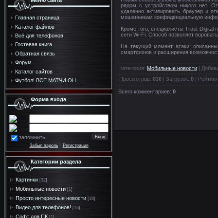
Меню сайта
рядом с устройством никого нет. 
удаленно активировать браузер и от
мошенникам конфиденциальную инфо
Главная страница
Каталог файлов
Кроме того, специалисты Trust Digita
сети Wi-Fi. Способ позволяет вороват
Всё для телефонов
Гостевая книга
На текущий момент атаки, описанные
смартфонов и расширения возможнос
Обратная связь
Форум
Категория
:
Мобильные новости
|
Добав
Каталог сайтов
Просмотров
:
830
|
Загрузок
:
0
|
Рейтинг
Футбол! ВСЕ МАТЧИ ОН...
Всего комментариев
:
0
Форма входа
запомнить
Забыл пароль
·
Регистрация
Категории раздела
Картинки
[32]
Мобильные новости
[1]
Просто интересные новости
[18]
Видео для телефонов!
[16]
Софт для ПК
[1]