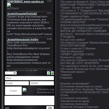
(По повести-феерии А. Грина "Алые па
АЛЕКСАНДР ТРИФОНОВИЧ ТВАРДО
"Теркин - кто же он такой?"
(По поэме А. Т. Твардовского "Василий
СОЧИНЕНИЯ ПО ЗАРУБЕЖНОЙ ЛИТ
Подвиг царевича Рамы
(По древнеиндийской поэме "Рамаяна"
УИЛЬЯМ ШЕКСПИР
Красота юношеской влюбленности в т
У. Шекспира "Ромео и Джульетта"
МИГЕЛЬ ДЕ СЕРВАНТЕС СААВЕДРА
Дон Кихот - вечный образ в литератур
СТЕНДАЛЬ
Кто достоин любви?
(По новелле Стендаля "Ванина Ванини
ПРОСПЕР МЕРИМЕ
Отзыв о новелле П. Мериме
"Маттео Фальконе"
ГЕРБЕРТ ДЖОРДЖ УЭЛЛС
Реальность чуда
(По новелле Герберта Уэллса "Волшеб
АНТУАН ДЕ СЕНТ-ЭКЗЮПЕРИ
"Ты навсегда в ответе за тех, кого при
(По сказке Антуана де Сент-Экзюпери
"Маленький принц")
/ вариант
II вариант
Безумен ли фонарщик?
(Сочинение-миниатюра по сказке
Антуана де Сент-Экзюпери "Маленький
СОЧИНЕНИЯ НА СВОБОДНУЮ ТЕМУ
Осень
(сочинение-описание)....:
Зимний вечер во дворе
(сочинение-описание)
Памятник Кобзарю в Харькове
200