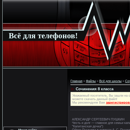
Всё для телефонов!
Главная
»
Файлы
»
Всё для школы
»
Со
Сочинения 8 класса
Уважаемый посетитель, Вы зашли на с
можете скачать данный файл!
Мы рекомендуем Вам
зарегистриров
АЛЕКСАНДР СЕРГЕЕВИЧ ПУШКИН
Честь и долг — главное для семьи кап
"Капитанская дочка")
Образ Пугачева в повести А. С. Пушк