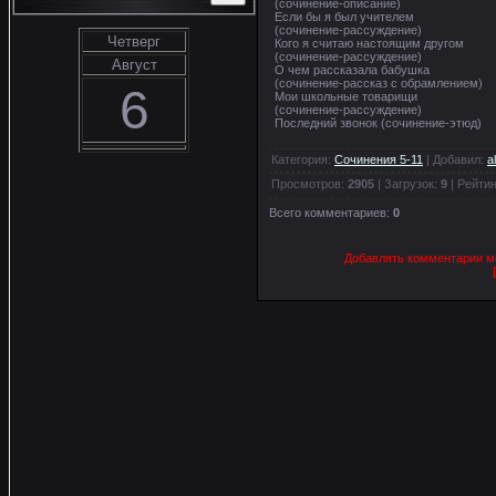
(сочинение-описание)
Если бы я был учителем
(сочинение-рассуждение)
Четверг
Кого я считаю настоящим другом
(сочинение-рассуждение)
Август
О чем рассказала бабушка
(сочинение-рассказ с обрамлением)
6
Мои школьные товарищи
(сочинение-рассуждение)
Последний звонок (сочинение-этюд)
Категория
:
Сочинения 5-11
|
Добавил
:
a
Просмотров
:
2905
|
Загрузок
:
9
|
Рейтин
Всего комментариев
:
0
Добавлять комментарии мо