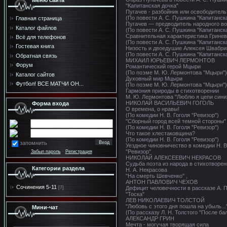
Меню сайта
"Капитанская дочка"
Пугачев - разбойник или освободитель
(По повести А. С. Пушкина "Капитанск
Главная страница
Пугачев — предводитель народного в
Каталог файлов
(По повести А. С. Пушкина "Капитанск
Сравнительная характеристика Грине
Всё для телефонов
(По повести А. С. Пушкина "Капитанск
Гостевая книга
Низость и двоедушие Алексея Швабри
(По повести А. С. Пушкина "Капитанск
Обратная связь
МИХАИЛ ЮРЬЕВИЧ ЛЕРМОНТОВ
Форум
Романтический герой Мцыри
(По поэме М. Ю. Лермонтова "Мцыри")
Каталог сайтов
Духовный мир Мцыри
Футбол! ВСЕ МАТЧИ ОН...
(По поэме М. Ю. Лермонтова "Мцыри")
Гармония природы в стихотворении
М. Ю. Лермонтова "Люблю я цепи синих 
НИКОЛАЙ ВАСИЛЬЕВИЧ ГОГОЛЬ
Форма входа
О времена, о нравы!
(По комедии Н. В. Гоголя "Ревизор")
"Сборный город всей темной стороны"
(По комедии Н. В. Гоголя "Ревизор")
Что такое хлестаковщина?
(По комедии Н. В. Гоголя "Ревизор")
запомнить
Уездное чиновничество в комедии Н. В
"Ревизор"
Забыл пароль
·
Регистрация
НИКОЛАЙ АЛЕКСЕЕВИЧ НЕКРАСОВ
Судьба поэта из народа в стихотворен
Категории раздела
Н. А. Некрасова
"На смерть Шевченко" ,
АНТОН ПАВЛОВИЧ ЧЕХОВ
Сочинения 5-11
Дефицит человечности в рассказе А. П
[7]
"Тоска"
ЛЕВ НИКОЛАЕВИЧ ТОЛСТОЙ
"Любовь с этого дня пошла на убыль...
Мини-чат
(По рассказу Л. Н. Толстого "После ба
АЛЕКСАНДР ГРИН
Мечта - могучая творящая сила