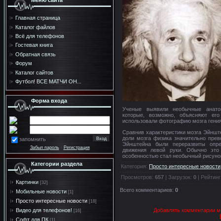
Меню сайта
Главная страница
Каталог файлов
Всё для телефонов
Гостевая книга
Обратная связь
Форум
Каталог сайтов
Футбол! ВСЕ МАТЧИ ОН...
Форма входа
Ученые выявили необычные анатом
которые, возможно, объясняют ег
использовали фотографию мозга гения,
Сравнив характеристики мозга Эйншт
доли мозга физика значительно прев
запомнить
Эйнштейна были переразвиты опре
Забыл пароль
·
Регистрация
движения левой руки. Обычно это
особенностью стал необычный рисунок
Категории раздела
Категория
:
Просто интересные новости
Просмотров
:
657
|
Загрузок
:
0
|
Рейтинг
Картинки
[32]
Всего комментариев
:
0
Мобильные новости
[1]
Просто интересные новости
[18]
Добавлять комментарии мо
Видео для телефонов!
[16]
Софт для ПК
[1]