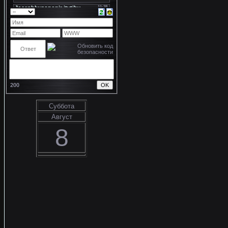
200
Суббота
Август
8