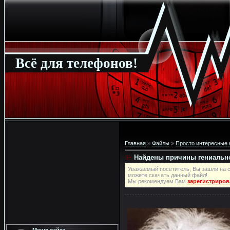
Всё для телефонов!
Главная
»
Файлы
»
Просто интересные 
Найдены причины гениальн
Уважаемый посетитель, Вы зашли на с
можете скачать данный файл!
Мы рекомендуем Вам
зарегистриров