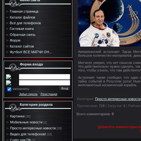
Меню сайта
Главная страница
Каталог файлов
Всё для телефонов
Гостевая книга
Обратная связь
Форум
Каталог сайтов
Американский астронавт Эдгар Мит
Футбол! ВСЕ МАТЧИ ОН...
большое количество материалов, дока
Митчелл уверен, что нет смысла сомн
Форма входа
Что действительно нужно сделать, та
того, чтобы узнать, что там действите
Астронавт также сообщил, что один 
тайну событий в Розуэлле (штат Нью-
инопланетный космический корабль.
запомнить
Забыл пароль
·
Регистрация
Категория
:
Просто интересные новости
Категории раздела
Просмотров
:
718
|
Загрузок
:
0
|
Рейтинг
Всего комментариев
:
0
Картинки
[32]
Мобильные новости
[1]
Добавлять комментарии мо
Просто интересные новости
[18]
Видео для телефонов!
[16]
Софт для ПК
[1]