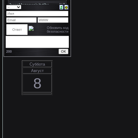
200
Суббота
Август
8