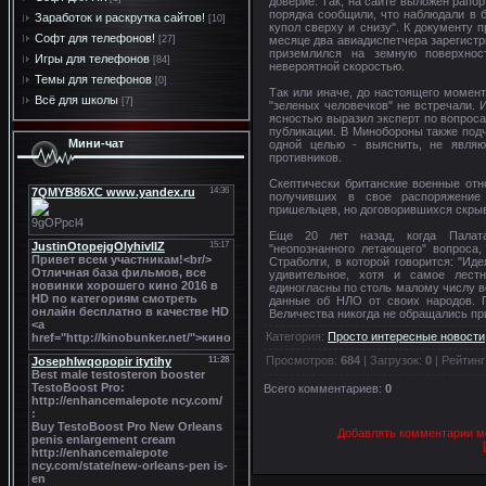
доверие. Так, на сайте выложен рапор
порядка сообщили, что наблюдали в б
Заработок и раскрутка сайтов!
[10]
купол сверху и снизу". К документу 
Софт для телефонов!
месяце два авиадиспетчера зарегист
[27]
приземлился на земную поверхнос
Игры для телефонов
[84]
невероятной скоростью.
Темы для телефонов
[0]
Так или иначе, до настоящего момен
Всё для школы
[7]
"зеленых человечков" не встречали.
ясностью выразил эксперт по вопрос
публикации. В Минобороны также под
Мини-чат
одной целью - выяснить, не явля
противников.
Скептически британские военные отн
получивших в свое распоряжение
пришельцев, но договорившихся скрыв
Еще 20 лет назад, когда Палата
"неопознанного летающего" вопроса
Страболги, в которой говорится: "Ид
удивительное, хотя и самое лест
единогласны по столь малому числу в
данные об НЛО от своих народов. П
Величества никогда не обращались пр
Категория
:
Просто интересные новости
Просмотров
:
684
|
Загрузок
:
0
|
Рейтинг
Всего комментариев
:
0
Добавлять комментарии мо