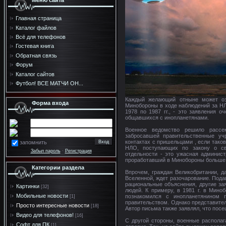
Меню сайта
Главная страница
Каталог файлов
Всё для телефонов
Гостевая книга
Обратная связь
Форум
Каталог сайтов
Футбол! ВСЕ МАТЧИ ОН...
Каждый желающий отныне может оз
Форма входа
Минобороны в ходе наблюдений за НЛ
1978 по 1987 гг., - это заявления 
общавшихся с инопланетянами.
Военное ведомство решило рассе
забросавшей правительственные уч
контактах с пришельцами , если тако
запомнить
НЛО, поступающих по закону о с
Забыл пароль
·
Регистрация
отдельности - это ужасная админист
проработавший в Минобороны больше 2
Категории раздела
Впрочем, граждан Великобритании, д
Вселенной, ждет разочарование. Под
рациональные объяснения, другие за
Картинки
[32]
людей. К примеру, в 1981 г. в Мино
Мобильные новости
познакомился с инопланетянином
[1]
правительством. Однако представите
Просто интересные новости
[18]
Автор письма также заявлял, что посе
Видео для телефонов!
[16]
С другой стороны, военные распола
Софт для ПК
[1]