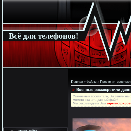
Всё для телефонов!
Главная
»
Файлы
»
Просто интересные 
Военные рассекретили дан
Уважаемый посетитель, Вы зашли на с
можете скачать данный файл!
Мы рекомендуем Вам
зарегистриров