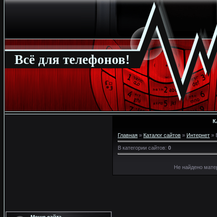
Всё для телефонов!
К
Главная
»
Каталог сайтов
»
Интернет
» 
В категории сайтов
:
0
Не найдено мате