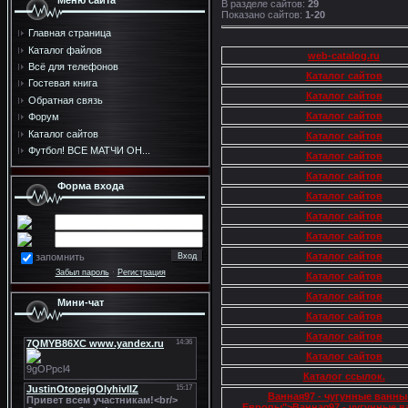
Меню сайта
В разделе сайтов
:
29
Показано сайтов
:
1-20
Главная страница
Каталог файлов
web-catalog.ru
Всё для телефонов
Каталог сайтов
Гостевая книга
Каталог сайтов
Обратная связь
Каталог сайтов
Форум
Каталог сайтов
Каталог сайтов
Футбол! ВСЕ МАТЧИ ОН...
Каталог сайтов
Каталог сайтов
Форма входа
Каталог сайтов
Каталог сайтов
Каталог сайтов
Каталог сайтов
запомнить
Забыл пароль
·
Регистрация
Каталог сайтов
Каталог сайтов
Мини-чат
Каталог сайтов
Каталог сайтов
Каталог сайтов
Каталог ссылок.
Ванная97 - чугунные ванны
Европы">Ванная97 - чугунные в