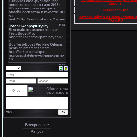
Европы
Каталог сайтов
Каталог сайтов :: Развлекательн
iTotal.RU
200
Воскресенье
Август