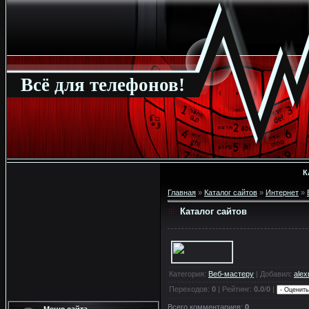
Всё для телефонов!
К
Главная
»
Каталог сайтов
»
Интернет
»
Каталог сайтов
Категория
:
Веб-мастеру
|
Добавил
:
alex
Переходов
:
0
|
Рейтинг
:
0.0
/
0
|
Всего комментариев
:
0