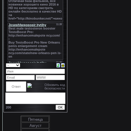
200
Пятница
Август