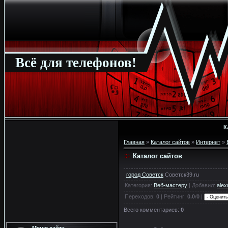
Всё для телефонов!
К
Главная
»
Каталог сайтов
»
Интернет
»
Каталог сайтов
город Советск
Советск39.ru
Категория
:
Веб-мастеру
|
Добавил
:
alex
Переходов
:
0
|
Рейтинг
:
0.0
/
0
|
Всего комментариев
:
0