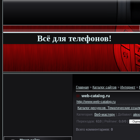
Всё для телефонов!
Главная
»
Каталог сайтов
»
Интернет
»
web-catalog.ru
http://www.web-catalog.ru
Каталог ресурсов. Тематические ссыл
Категория
:
Веб-мастеру
|
Добавил
:
alex
Переходов
:
610
|
Рейтинг
:
0.0
/
0
|
Всего комментариев
:
0