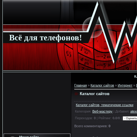
Всё для телефонов!
К
Главная
»
Каталог сайтов
»
Интернет
»
Каталог сайтов
Каталог сайтов, тематичекие ссылки
Категория
:
Веб-мастеру
|
Добавил
:
alex
Переходов
:
0
|
Рейтинг
:
0.0
/
0
|
Всего комментариев
:
0