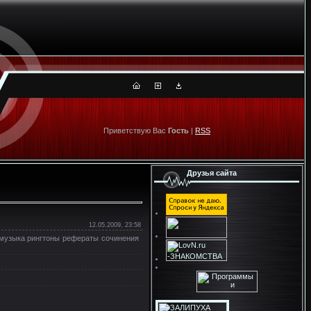
Приветствую Вас
Гость
|
RSS
Друзья сайта
12.05.2009, 23:58
g музыка рингтоны рефераты сочинения