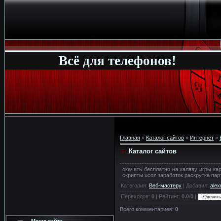
Всё для телефонов!
Главная
»
Каталог сайтов
»
Интернет
»
Каталог сайтов
скачать бесплатно на халяву игры ка
скрипты ucoz заработок раскрутка п
Категория
:
Веб-мастеру
|
Добавил
:
alex
Переходов
:
0
|
Рейтинг
:
0.0
/
0
|
Всего комментариев
:
0