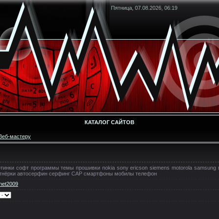
Пятница, 07.08.2026, 06:19
КАТАЛОГ САЙТОВ
Веб-мастеру
ртинки софт программы темы прошивки nokia sony ericson siemens motorola samsun
артнёрки автосерфин серфинг САР смартфоны мобилы телефон
net2009