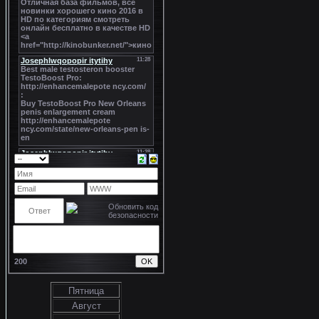
200
Пятница
Август