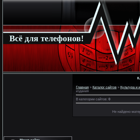
Всё для телефонов!
К
Главная
»
Каталог сайтов
»
Культура и 
издания
В категории сайтов
:
0
Не найдено мате