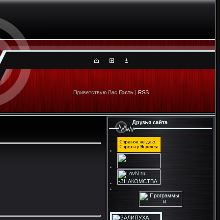
Приветствую Вас
Гость
|
RSS
Друзья сайта