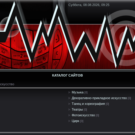
Суббота, 08.08.2026, 09:25
КАТАЛОГ САЙТОВ
искусство
Музыка
[0]
Декоративно-прикладное искусство
[0]
Танец и хореография
[0]
Театры
[0]
Фотоискусство
[0]
Цирк
[0]