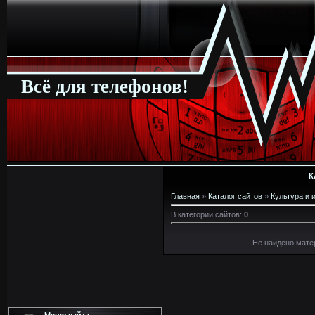
Всё для телефонов!
К
Главная
»
Каталог сайтов
»
Культура и 
В категории сайтов
:
0
Не найдено мате