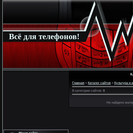
Всё для телефонов!
К
Главная
»
Каталог сайтов
»
Культура и 
В категории сайтов
:
0
Не найдено мате