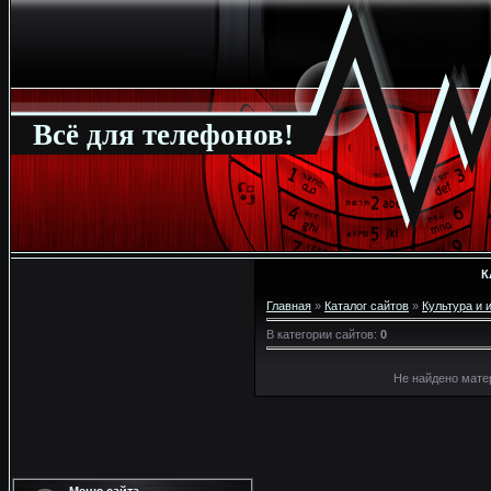
Всё для телефонов!
К
Главная
»
Каталог сайтов
»
Культура и 
В категории сайтов
:
0
Не найдено мате