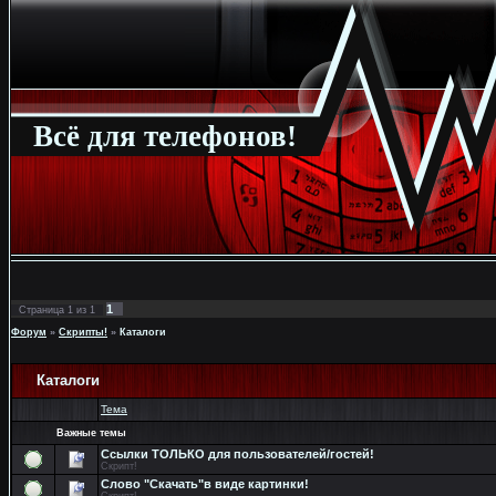
Всё для телефонов!
1
Страница
1
из
1
Форум
»
Скрипты!
»
Каталоги
Каталоги
Тема
Важные темы
Ссылки ТОЛЬКО для пользователей/гостей!
Скрипт!
Слово "Скачать"в виде картинки!