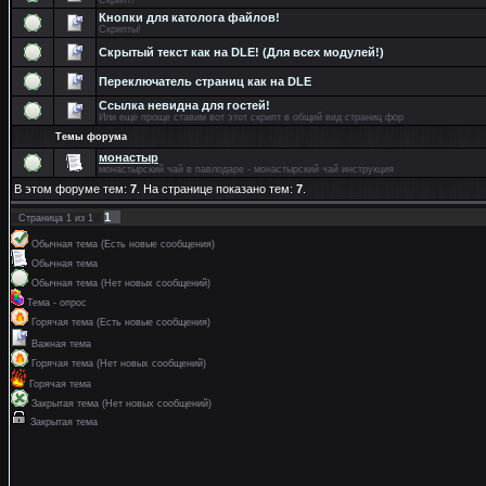
Скрипт!
Кнопки для католога файлов!
Скрипты!
Скрытый текст как на DLE! (Для всех модулей!)
Переключатель страниц как на DLE
Ссылка невидна для гостей!
Или еще проще ставим вот этот скрипт в общий вид страниц фор
Темы форума
монастыр
монастырский чай в павлодаре - монастырский чай инструкция
В этом форуме тем:
7
. На странице показано тем:
7
.
1
Страница
1
из
1
Обычная тема (Есть новые сообщения)
Обычная тема
Обычная тема (Нет новых сообщений)
Тема - опрос
Горячая тема (Есть новые сообщения)
Важная тема
Горячая тема (Нет новых сообщений)
Горячая тема
Закрытая тема (Нет новых сообщений)
Закрытая тема