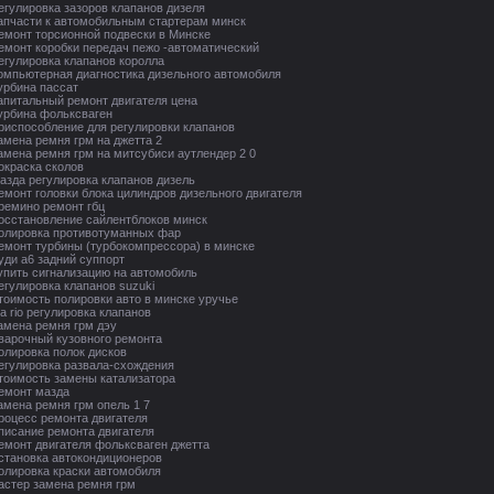
- регулировка зазоров клапанов дизеля
 - запчасти к автомобильным стартерам минск
- ремонт торсионной подвески в Минске
- ремонт коробки передач пежо -автоматический
- регулировка клапанов королла
 - компьютерная диагностика дизельного автомобиля
 турбина пассат
- капитальный ремонт двигателя цена
- турбина фольксваген
- приспособление для регулировки клапанов
 замена ремня грм на джетта 2
- замена ремня грм на митсубиси аутлендер 2 0
 покраска сколов
- мазда регулировка клапанов дизель
- ремонт головки блока цилиндров дизельного двигателя
 еремино ремонт гбц
- восстановление сайлентблоков минск
- полировка противотуманных фар
- ремонт турбины (турбокомпрессора) в минске
 ауди а6 задний суппорт
- купить сигнализацию на автомобиль
 регулировка клапанов suzuki
- стоимость полировки авто в минске уручье
 kia rio регулировка клапанов
 замена ремня грм дэу
- сварочный кузовного ремонта
 полировка полок дисков
- регулировка развала-схождения
- стоимость замены катализатора
 ремонт мазда
 замена ремня грм опель 1 7
- процесс ремонта двигателя
- описание ремонта двигателя
- ремонт двигателя фольксваген джетта
- установка автокондиционеров
- полировка краски автомобиля
- дастер замена ремня грм