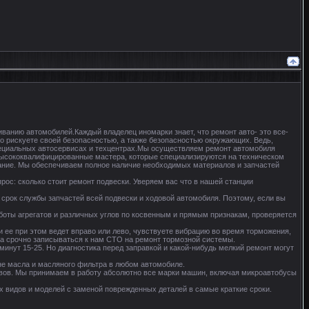
анию автомобилей.Каждый владелец иномарки знает, что ремонт авто- это все-
о рискуете своей безопасностью, а также безопасностью окружающих. Ведь,
 специальных автосервисах и техцентрах.Мы осуществляем ремонт автомобиля
высококвалифицированные мастера, которые специализируются на техническом
ание. Мы обеспечиваем полное наличие необходимых материалов и запчастей
опрос: сколько стоит ремонт подвески. Уверяем вас что в нашей станции
ет срок службы запчастей всей подвески и ходовой автомобиля. Поэтому, если вы
работы агрегатов и различных углов по косвенным и прямым признакам, проверяется
ли ее при этом ведет вправо или лево, чувствуете вибрацию во время торможения,
ора срочно записываться к нам СТО на ремонт тормозной системы.
 минут 15-25. Но диагностика перед заправкой и какой-нибудь мелкий ремонт могут
ене масла и масляного фильтра в любом автомобиле.
узовов. Мы принимаем в работу абсолютно все марки машин, включая микроавтобусы
ых видов и моделей с заменой поврежденных деталей в самые краткие сроки.