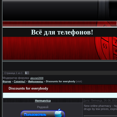
Всё для телефонов!
1
Страница
1
из
1
Модератор форума:
alexnet2009
Форум
»
Скрипты!
»
Информеры
»
Discounts for everybody
(visit)
Discounts for everybody
Hermanrica
Дата: Пятница, 26.06.201
New online pharmacy - hig
Рядовой
drugs by low prices, expre