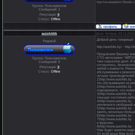
http://usvaluepharm.50webs.
Группа: Пользователи
Сообщений:
2
Репутация:
0
Статус:
Offline
autohitltk
Дата: Четверг, 03.11.201
Добрый день товарищи!
Рядовой
http://autohits.by/ - htt
Предлагаем Вашему вни
СТО-автосервис “АВТОХИ
Группа: Пользователи
таки серьезное дело. И
Сообщений:
9
согласитесь, безопасно
Репутация:
0
любой сложности. Ремон
Статус:
Offline
обслуживании и ремонте
лучших производителей
1)http://www.autohits.b
тех.обслуживания на ре
2)http://www.autohits.b
подозреваете, что появи
3)http://www.autohits.b
текущее состояние рабо
4)http://www.autohits.b
увеличился свободный х
5)http://www.autohits.b
занять несколько больш
6)http://www.autohits.
7)http://www.autohits.
и фургоны.
8)http://www.autohits.b
Нам будет приятно виде
От всей души Вам всех 