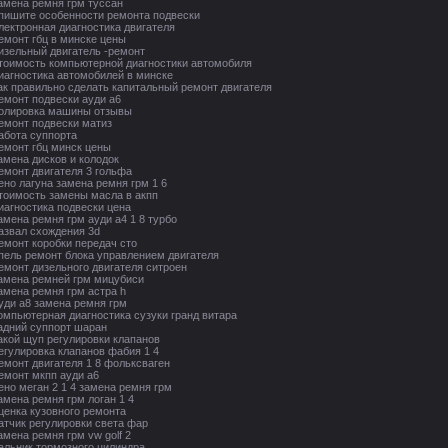
- замена ремня грм туссан
- опишите особенности ремонта подвески
- электронная диагностика двигателя
 ремонт гбц в минске цены
- дизельный двигатель -ремонт
 - стоимость компьютерной диагностики автомобиля
- диагностика автомобилей в минске
- как правильно сделать капитальный ремонт двигателя
 ремонт подвески ауди а6
- полировка машины отзывы
- ремонт подвески матиз
 работа суппорта
 ремонт гбц минск цены
 замена дисков и колодок
 ремонт двигателя 3 гольфа
 рено лагуна замена ремня грм 1 6
- стоимость замены масла в акпп
 диагностика подвески цена
 замена ремня грм ауди а4 1 8 турбо
 развал схождения 3d
 ремонт коробки передач сто
- опель ремонт блока управлением двигателя
- ремонт дизельного двигателя ситроен
- замена ремней грм мицубиси
 замена ремня грм астра h
 ауди а8 замена ремня грм
- компьютерная диагностика сузуки гранд витара
- задний суппорт шаран
- какой щуп регулировки клапанов
- регулировка клапанов фабия 1 4
- ремонт двигателя 1 8 фольксваген
 ремонт мкпп ауди а6
 рено меган 2 1 4 замена ремня грм
 замена ремня грм логан 1 4
 оценка кузовного ремонта
- датчик регулировки света фар
 замена ремня грм vw golf 2
- сальник тормозного цилиндра