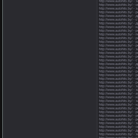
http://www.autohits.by/ 
http://www.autohits.by/ 
http://www.autohits.by/ 
http://www.autohits.by/ -
http://www.autohits.by/ 
http://www.autohits.by/
http://www.autohits.by/ 
http://www.autohits.by/ 
http://www.autohits.by/ -
http://www.autohits.by/ 
http://www.autohits.by/ 
http://www.autohits.by/ -
http://www.autohits.by/ -
http://www.autohits.by/ -
http://www.autohits.by/ -
http://www.autohits.by/ -
http://www.autohits.by/ 
http://www.autohits.by/ -
http://www.autohits.by/ -
http://www.autohits.by/ -
http://www.autohits.by/ -
http://www.autohits.by/ 
http://www.autohits.by/ 
http://www.autohits.by/ 
http://www.autohits.by/ -
http://www.autohits.by/ -
http://www.autohits.by/ 
http://www.autohits.by/ 
http://www.autohits.by/ 
http://www.autohits.by/ 
http://www.autohits.by/ 
http://www.autohits.by/ -
http://www.autohits.by/ -
http://www.autohits.by/ -
http://www.autohits.by/ -
http://www.autohits.by/ 
http://www.autohits.by/ -
http://www.autohits.by/ 