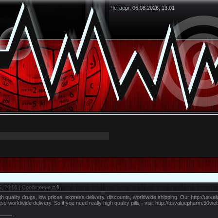
Четверг, 06.08.2026, 13:01
5, 20:01 | Сообщение #
1
h quality drugs, low prices, express delivery, discounts, worldwide shipping. Our http://usv
ss worldwide delivery. So if you need really high quality pills - visit http://usvaluepharm.50