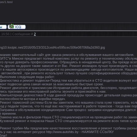
com/1.html
6, 16:56 | Сообщение #
2
p://img10.lostpic.net/2016/05/23/3312ced4ce595cec506e087068a2d360.jpg
манию замечательный сайт для заказа ремонта и обслуживания вашего автомобиля.
ТС”в Минске предлагает полный комплекс услуг по ремонту и техническому обслужив
 его лучше доверить профессионалам. Обращаясь в ненадежный центр, Вы прежде всег
сть других на дороге также зависит и от Вас. Ремонт иномарок лучше производить в
т в нашем автосервисе производится по рекомендациям завода-изготовителя. Наши 
 автомобилей , при ремонте используют только лучшее сертифицированное оборудов
.Выполним следующие виды работ:
y - Диагностика и ремонт подвески-Перед тем как обратиться в СТО водителя волнует в
монт подвески цена самая низкая за максимально быстрые сроки.
y - Ремонт двигателя и трансмиссии-Исправная работа двигателя, бесспорно, продлева
лись признаки его неисправной работы звоните и приезжайте к нам.
y - Компьютерная диагностика-В ходе данной процедуры происходит детальная оценка 
тоспособности мотора и коробки передач.
y - Ремонт тормозной системы-Если вы заметили, что машина стала хуже тормозить, ес
од у педали тормоза, что-то ещё вас настораживает в работе тормозов - тогда вам п
y - Заправка и обслуживание кондиционеров-Сам процесс заправки кондиционера длится
е времени.
by - Замена масла и фильтров-Наша СТО специализируется на проведении работ по зам
by - Кузовной ремонт и покраска-Наше СТО специализируется на ремонте всех типов к
y - Ремонт турбин-Мы предлагаем качественное восстановление и ремонт турбины разн
ть у нас на интернет ресурсе http://www.autohits.by - НАЖМИТЕ ССЫЛКУ
благ!