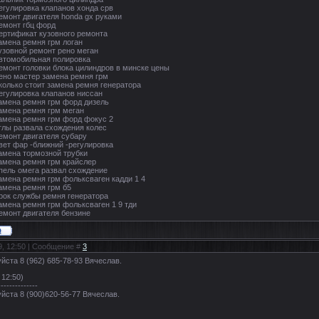
- регулировка клапанов хонда срв
- ремонт двигателя honda gx руками
 ремонт гбц форд
- сертификат кузовного ремонта
 замена ремня грм логан
- кузовной ремонт рено меган
- автомобильная полировка
- ремонт головки блока цилиндров в минске цены
- рено мастер замена ремня грм
- сколько стоит замена ремня генератора
- регулировка клапанов ниссан
- замена ремня грм форд дизель
- замена ремня грм меган
- замена ремня грм форд фокус 2
- углы развала схождения колес
- ремонт двигателя субару
- свет фар -ближний -регулировка
- замена тормозной трубки
- замена ремня грм крайслер
- опель омега развал схождение
- замена ремня грм фольксваген кадди 1 4
 замена ремня грм б5
- срок службы ремня генератора
- замена ремня грм фольксваген 1 9 тди
 ремонт двигателя бензине
9, 12:50 | Сообщение #
3
ста 8 (962) 685-78-93 Вячеслав.
 12:50)
--------------
йста 8 (900)620-56-77 Вячеслав.