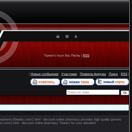
Приветствую Вас
Гость
|
RSS
[
Новые сообщения
·
Участники
·
Правила форума
·
Поиск
·
RSS
]
aluepharm.50webs.com/1.html - discount online pharmacy provides high quality generic
webs.com/1.html - discount online pharmacy Thanks for your attention!