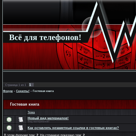
Всё для телефонов!
1
Страница
1
из
1
Форум
»
Скрипты!
»
Гостевая книга
Гостевая книга
Тема
Новый вид материалов!
Вид материалов!
Как оставлять незаметные ссылки в гостевых книгах?
В этом форуме тем:
2
. На странице показано тем:
2
.