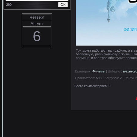
200
Четверг
Август
6
Три друга работают на чужбине, а в 
беспечную, разгильдяйскую жизнь. На
времени, и все трое обнаружат прене
Категория
:
Фильмы
|
Добавил
:
alexnet2
Просмотров
:
598
|
Загрузок
:
2
|
Рейтинг
Всего комментариев
:
0