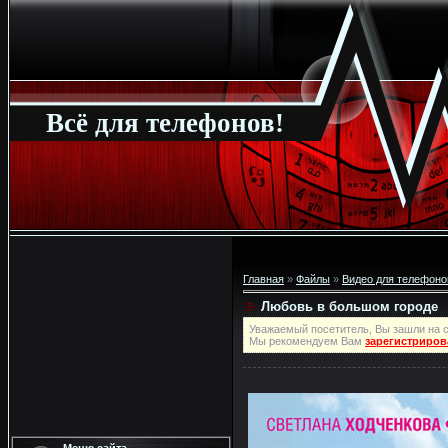
Всё для телефонов!
Главная
»
Файлы
»
Видео для телефоно
Любовь в большом городе
Уважаемый посетитель, Вы зашли на с
Мы рекомендуем Вам
зарегистриров