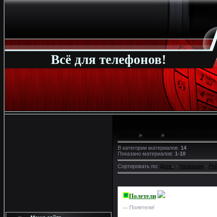
Всё для телефонов!
Главная
»
Файлы
»
Видео для телефоно
В категории материалов
:
14
Показано материалов
:
1-10
Сортировать по
:
Дате
·
Названию
·
Ре
Полетели
Полетели!
>>