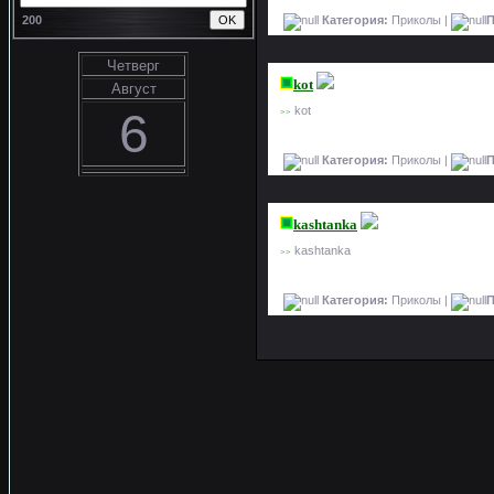
Категория:
Приколы |
П
200
Четверг
kot
Август
kot
6
>>
Категория:
Приколы |
П
kashtanka
kashtanka
>>
Категория:
Приколы |
П