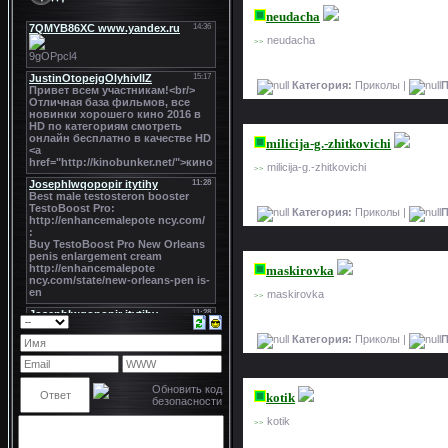
neudacha
neudacha
>>
Категория:
Приколы |
П
milicija-g.-zhitkovichi
milicija-g.-zhitkovichi
>>
Категория:
Приколы |
П
maskirovka
maskirovka
>>
Категория:
Приколы |
П
kotik
kotik
>>