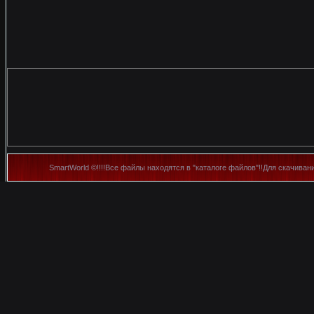
SmartWorld ©!!!!Все файлы находятся в "каталоге файлов"!!Для скачиван