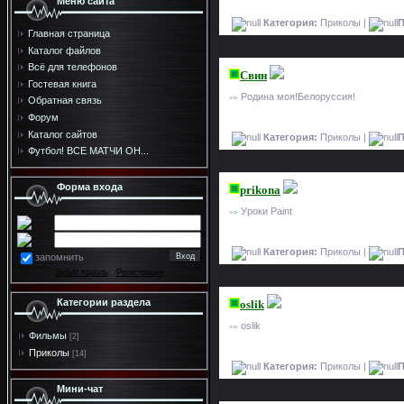
Меню сайта
Категория:
Приколы |
П
Главная страница
Каталог файлов
Всё для телефонов
Свин
Гостевая книга
Родина моя!Белоруссия!
>>
Обратная связь
Форум
Каталог сайтов
Категория:
Приколы |
П
Футбол! ВСЕ МАТЧИ ОН...
Форма входа
prikona
Уроки Paint
>>
Категория:
Приколы |
П
запомнить
Забыл пароль
·
Регистрация
Категории раздела
oslik
oslik
>>
Фильмы
[2]
Приколы
[14]
Категория:
Приколы |
П
Мини-чат