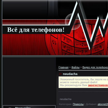
Всё для телефонов!
Главная
»
Файлы
»
Видео для телефоно
neudacha
Уважаемый посетитель, Вы зашли на с
можете скачать данный файл!
Мы рекомендуем Вам
зарегистриров
neudacha
Категория
:
Приколы
|
Добавил
:
alexnet2