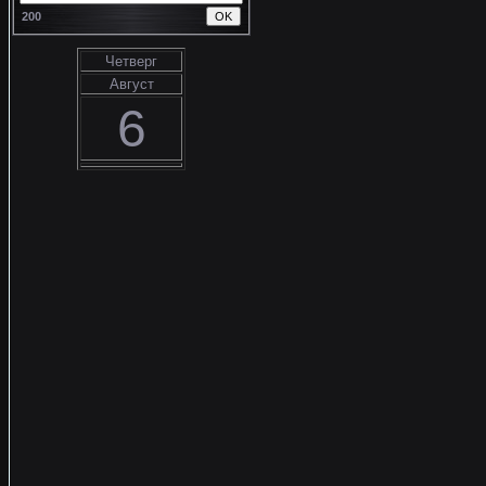
200
Четверг
Август
6