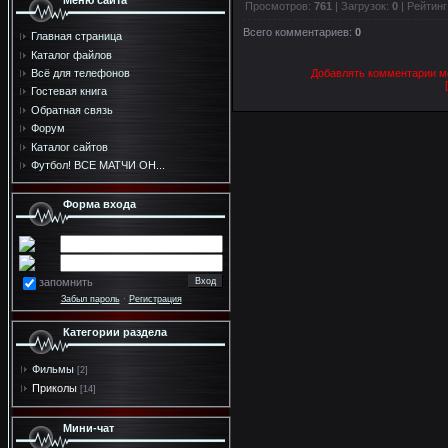
Меню сайта
Просмотров
:
761
|
Загрузок
:
0
|
Рейтинг
Всего комментариев
:
0
Главная страница
Каталог файлов
Добавлять комментарии мо
Всё для телефонов
Гостевая книга
Обратная связь
Форум
Каталог сайтов
Футбол! ВСЕ МАТЧИ ОН...
Форма входа
запомнить
Забыл пароль
·
Регистрация
Категории раздела
Фильмы
[2]
Приколы
[14]
Мини-чат