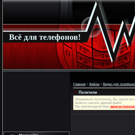
Всё для телефонов!
Главная
»
Файлы
»
Видео для телефоно
Полетели
Уважаемый посетитель, Вы зашли на с
можете скачать данный файл!
Мы рекомендуем Вам
зарегистриров