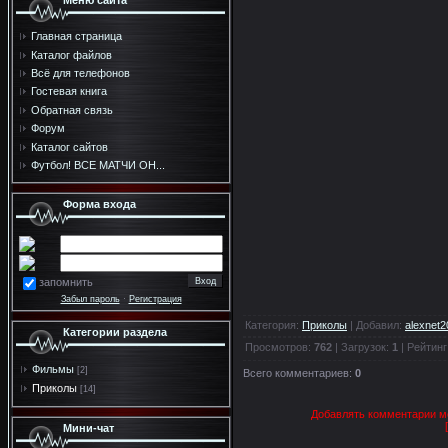
Меню сайта
Главная страница
Каталог файлов
Всё для телефонов
Гостевая книга
Обратная связь
Форум
Каталог сайтов
Футбол! ВСЕ МАТЧИ ОН...
Форма входа
запомнить
Забыл пароль
·
Регистрация
Категория
:
Приколы
|
Добавил
:
alexnet2
Категории раздела
Просмотров
:
762
|
Загрузок
:
1
|
Рейтинг
Фильмы
[2]
Всего комментариев
:
0
Приколы
[14]
Добавлять комментарии мо
Мини-чат