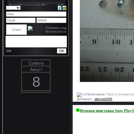
200
Суббота
Август
8
>>
Категория:
Просто интересны
Добавил :
alexnet2009
Игровая приставка Sony PlaySt