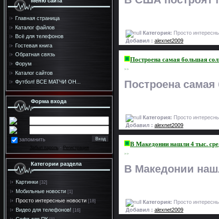
Меню сайта
Главная страница
Каталог файлов
Категория:
Просто интересны
Всё для телефонов
Добавил :
alexnet2009
Гостевая книга
Обратная связь
Построена самая большая сол
Форум
>>
Каталог сайтов
Построена самая
Футбол! ВСЕ МАТЧИ ОН...
Форма входа
Категория:
Просто интересны
Добавил :
alexnet2009
запомнить
В Македонии нашли 4 тыс. ср
Забыл пароль
·
Регистрация
>>
Категории раздела
В Македонии наш
Картинки
[32]
Мобильные новости
[1]
Просто интересные новости
[18]
Категория:
Просто интересны
Добавил :
alexnet2009
Видео для телефонов!
[16]