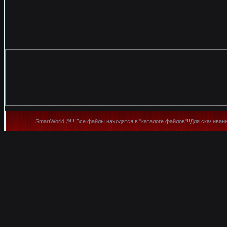
SmartWorld ©!!!!Все файлы находятся в "каталоге файлов"!!Для скачиван