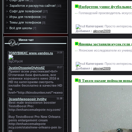
Софт для ПК
[1]
Заработок и раскрутка сайтов!
Изобретено умное футбольное
[10]
Софт для телефонов!
[27]
Голландский производитель искусс
>>
Игры для телефонов
[84]
Темы для телефонов
[0]
Категория:
Просто интересны
Всё для школы
[7]
Добавил :
alexnet2009
Мини-чат
Японцы заставили кусок геля 
Японские исследователи из универс
>>
Категория:
Просто интересны
Добавил :
alexnet2009
В Тихом океане поймали новы