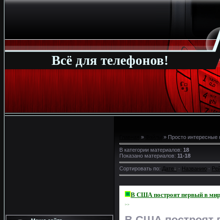
Всё для телефонов!
Главная
»
Файлы
» Просто интересные 
В категории материалов
:
18
Показано материалов
:
11-18
Сортировать по
:
Дате
·
Названию
·
Ре
В США построят первый в мир
>>
В США построят 