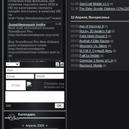
12:08
StarCraft Mobile v1.5
(0)
11:38
The Elder Scrolls Oblivion (176x22
12 Апреля, Воскресенье
03:59
Age of Heroyes 6
(0)
03:58
Rocky 3D Apollo's Fall
(0)
03:57
Fight Night Round 3
(0)
03:57
Asphalt 4 Elite Racing
(0)
03:56
Monsters Vs. Aliens
(0)
03:55
М.У.М.У. Судный День
(0)
03:55
FallOut Mobile
(0)
03:54
Gangstar 2 Kings of L.A
(0)
03:53
Bioshock Mobile
(0)
200
Календарь
«
Апрель 2009
»