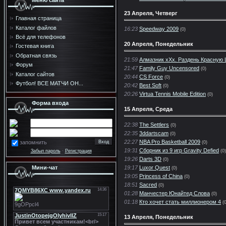
Меню сайта
23 Апреля, Четверг
Главная страница
Каталог файлов
16:23
Speedway 2009
(0)
Всё для телефонов
20 Апреля, Понедельник
Гостевая книга
Обратная связь
21:59
Алмазник xXx. Раздень Красную
Форум
21:47
Family Guy Uncensored
(0)
Каталог сайтов
20:44
CS Force
(0)
Футбол! ВСЕ МАТЧИ ОН...
20:42
Best Soft
(0)
20:26
Virtua Tennis Mobile Edition
(0)
Форма входа
15 Апреля, Среда
22:38
The Settlers
(0)
22:35
3ddartscam
(0)
22:27
NBA Pro Basketball 2009
запомнить
(0)
19:31
Сборник из 9 игр Gravity Defied
Забыл пароль
·
Регистрация
(0)
19:26
Darts 3D
(0)
Мини-чат
19:17
Luxor Quest
(0)
19:05
Princess of China
(0)
18:51
Sacred
(0)
01:28
Манчестер Юнайтед Слова
(0)
01:18
Кто хочет стать миллионером 4
(
13 Апреля, Понедельник