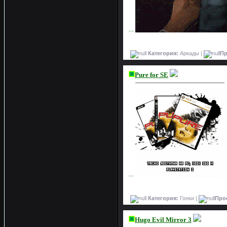
>>
Категория:
Аркады |
Пр
Pure for SE
>>
Категория:
Гонки |
Про
Hugo Evil Mirror 3