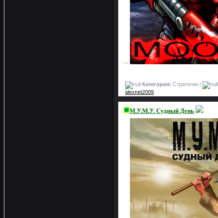
>>
Категория:
Стратегии |
alexnet2009
М.У.М.У. Судный День