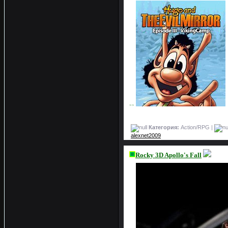
>>
Категория:
Action/RPG |
alexnet2009
Rocky 3D Apollo's Fall