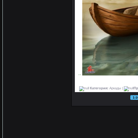
>>
Категория:
Аркады |
Пр
1-1