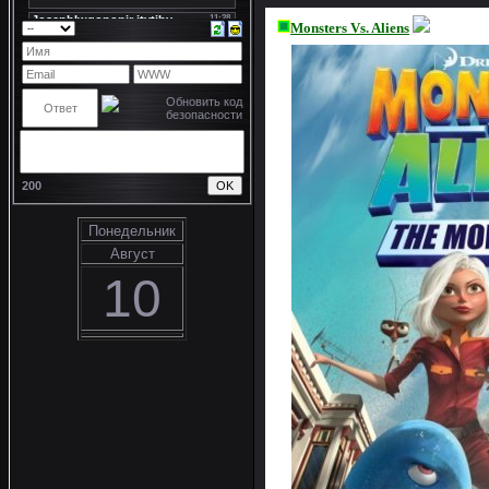
Monsters Vs. Aliens
200
Понедельник
Август
10