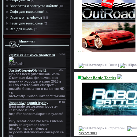
Софт для ПК
[1]
Заработок и раскрутка сайтов!
[10]
Софт для телефонов!
[27]
Игры для телефонов
[84]
Темы для телефонов
[0]
Всё для школы
[7]
Мини-чат
>>
Категория:
Гонки |
Про
Robot Battle Tactics
>>
Категория:
Стратегии |
alexnet2009