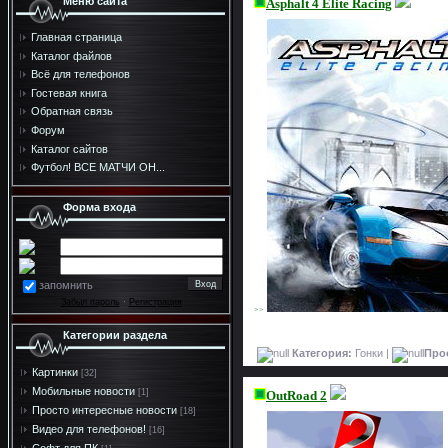
Меню сайта
Asphalt 4 Elite Racing
Главная страница
Каталог файлов
Всё для телефонов
Гостевая книга
Обратная связь
Форум
Каталог сайтов
Футбол! ВСЕ МАТЧИ ОН...
Форма входа
запомнить
Забыл пароль
·
Регистрация
>>
Категории раздела
Категория:
Гонки |
Про
Картинки
[32]
Мобильные новости
[1]
OutRoad 2
Просто интересные новости
[18]
Видео для телефонов!
[16]