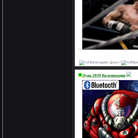
>>
Категория:
Драки |
Про
Луна 2039 Колонизация