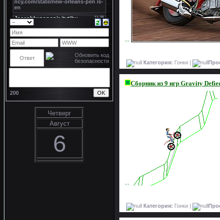
>>
Категория:
Гонки |
Про
Сборник из 9 игр Gravity Defie
200
Четверг
Август
6
>>
Категория:
Гонки |
Про