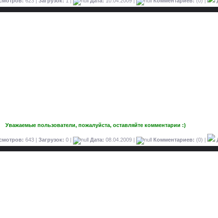
смотров:
623 |
Загрузок:
1 |
Дата:
10.04.2009
|
Комментариев:
(0) |
Уважаемые пользователи, пожалуйста, оставляйте комментарии :)
смотров:
643 |
Загрузок:
0 |
Дата:
08.04.2009
|
Комментариев:
(0) |