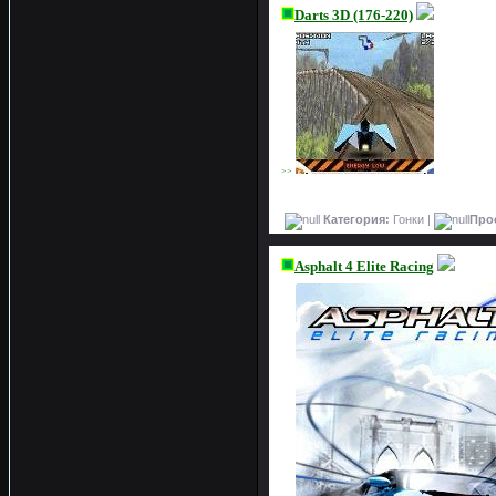
Darts 3D (176-220)
>>
Категория:
Гонки |
Про
Asphalt 4 Elite Racing