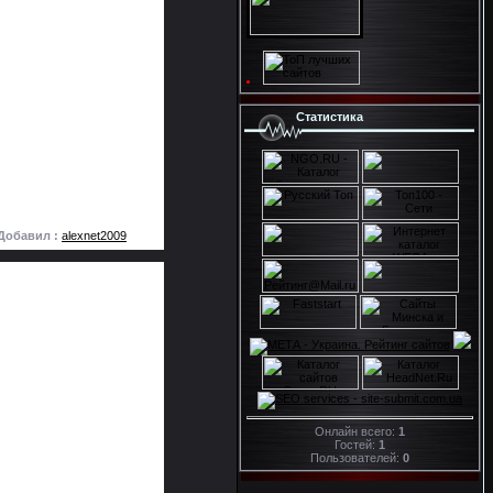
Статистика
Добавил :
alexnet2009
Онлайн всего:
1
Гостей:
1
Пользователей:
0