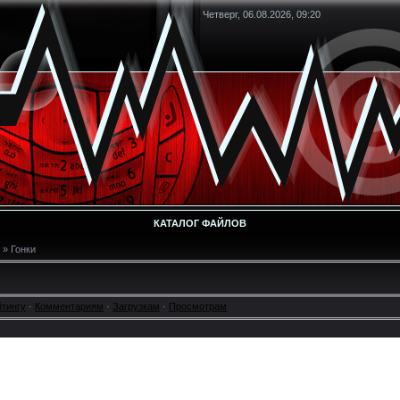
Четверг, 06.08.2026, 09:20
КАТАЛОГ ФАЙЛОВ
» Гонки
йтингу
·
Комментариям
·
Загрузкам
·
Просмотрам