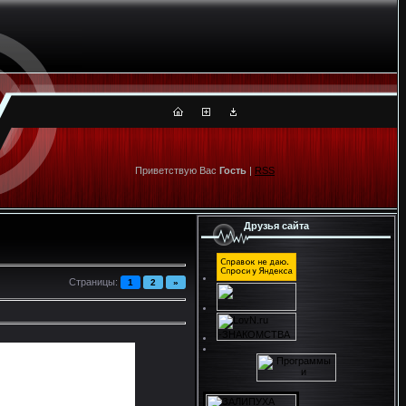
Приветствую Вас
Гость
|
RSS
Друзья сайта
Страницы
:
1
2
»