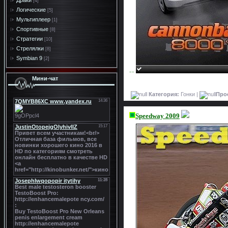
Драки
[4]
Логические
[5]
Мультиплеер
[1]
Спортивные
[8]
Стратегии
[10]
Стрелялки
[8]
Symbian 9
[2]
>>
Мини-чат
Категория:
Гонки |
Про
Speedway 2009