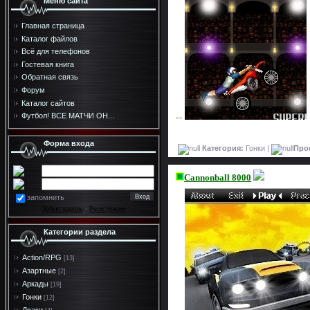
Меню сайта
Главная страница
Каталог файлов
Всё для телефонов
Гостевая книга
Обратная связь
Форум
Каталог сайтов
Футбол! ВСЕ МАТЧИ ОН...
>>
Форма входа
Категория:
Гонки |
Про
Cannonball 8000
запомнить
Забыл пароль
·
Регистрация
Категории раздела
Action/RPG
[13]
Азартные
[2]
Аркады
[19]
Гонки
[12]