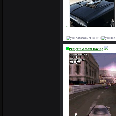
>>
Категория:
Гонки |
Про
Project Gotham Racing