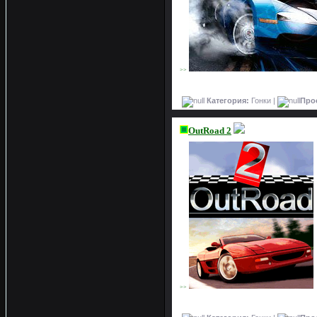
>>
Категория:
Гонки |
Про
OutRoad 2
>>