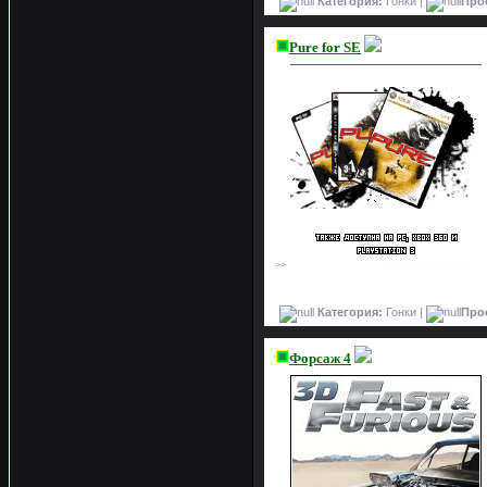
Категория:
Гонки |
Про
Pure for SE
>>
Категория:
Гонки |
Про
Форсаж 4