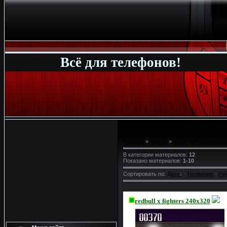
Всё для телефонов!
Главная
»
Файлы
»
Игры для телефонов
В категории материалов
:
12
Показано материалов
:
1-10
Сортировать по
:
Дате
·
Названию
·
Ре
redbull x fighters 240x320