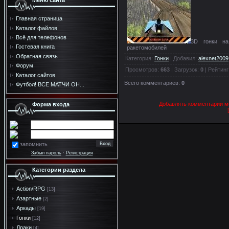
Меню сайта
Главная страница
Каталог файлов
Всё для телефонов
3D гонки на
Гостевая книга
ракетомобилей
Обратная связь
Категория
:
Гонки
|
Добавил
:
alexnet2009
Форум
Просмотров
:
663
|
Загрузок
:
0
|
Рейтинг
Каталог сайтов
Всего комментариев
:
0
Футбол! ВСЕ МАТЧИ ОН...
Добавлять комментарии мо
Форма входа
запомнить
Забыл пароль
·
Регистрация
Категории раздела
Action/RPG
[13]
Азартные
[2]
Аркады
[19]
Гонки
[12]
Драки
[4]