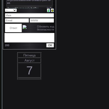
200
Пятница
Август
7