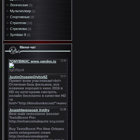
Логические
[5]
Мультиплеер
[1]
Спортивные
[8]
Стратегии
[10]
Стрелялки
[8]
Symbian 9
[2]
Мини-чат