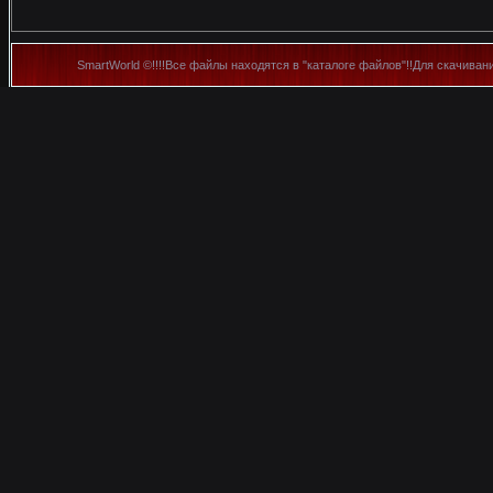
SmartWorld ©!!!!Все файлы находятся в "каталоге файлов"!!Для скачиван