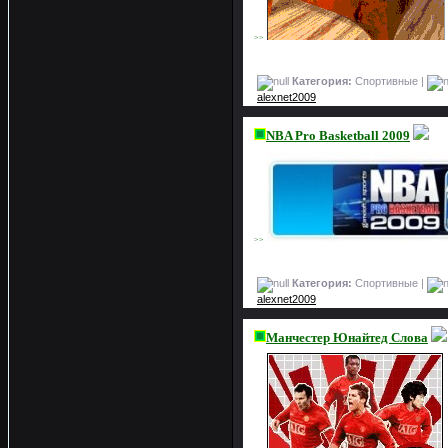
>>
Категория:
Спортивные |
alexnet2009
NBA Pro Basketball 2009
>>
Категория:
Спортивные |
alexnet2009
Манчестер Юнайтед Слова