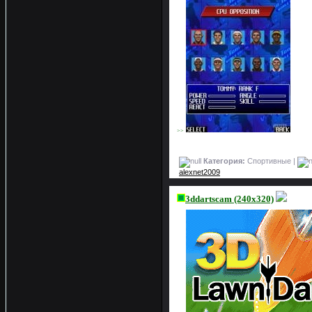
>>
Категория:
Спортивные |
alexnet2009
3ddartscam (240x320)