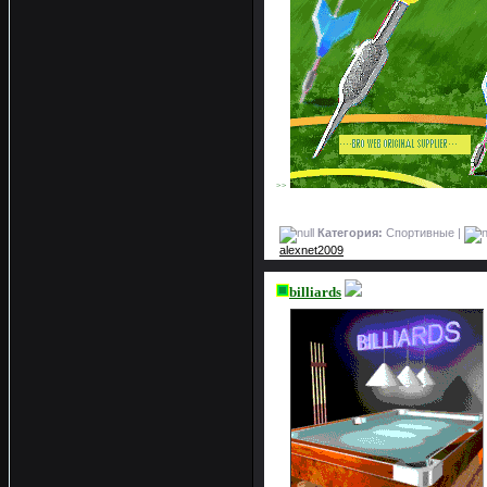
>>
Категория:
Спортивные |
alexnet2009
billiards