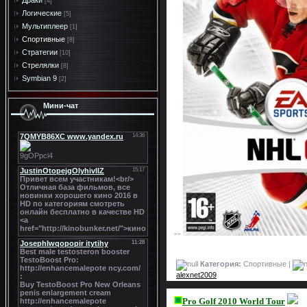
Драки
[4]
Логические
[5]
Мультиплеер
[1]
Спортивные
[8]
Стратегии
[10]
Стрелялки
[8]
Symbian 9
[2]
Мини-чат
>>
Категория:
Спортивные |
alexnet2009
Pro Golf 2010 World Tour