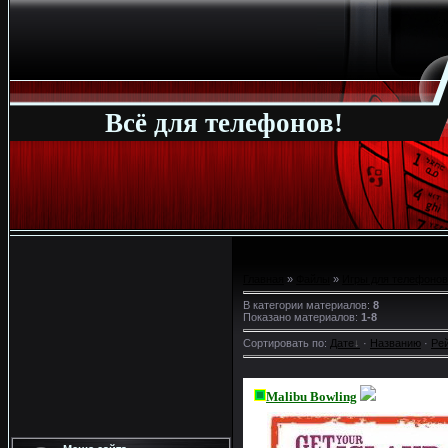
Всё для телефонов!
Главная
»
Файлы
»
Игры для телефонов
В категории материалов
:
8
Показано материалов
:
1-8
Сортировать по
:
Дате
·
Названию
·
Ре
Malibu Bowling