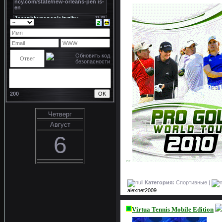
200
Четверг
Август
6
>>
Категория:
Спортивные |
alexnet2009
Virtua Tennis Mobile Edition