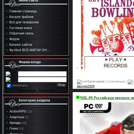
Меню сайта
Главная страница
Каталог файлов
Всё для телефонов
Гостевая книга
Обратная связь
Форум
Каталог сайтов
Футбол! ВСЕ МАТЧИ ОН...
Форма входа
>>
Категория:
Спортивные |
запомнить
alexnet2009
Забыл пароль
·
Регистрация
NHL 09 Российская премьер л
Категории раздела
Action/RPG
[13]
Азартные
[2]
Аркады
[19]
Гонки
[12]