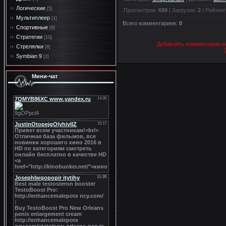
Логические
[5]
Просмотров
:
699
|
Загрузок
:
2
|
Рейтинг
Мультиплеер
[1]
Всего комментариев
:
0
Спортивные
[8]
Стратегии
[10]
Добавлять комментарии мо
Стрелялки
[8]
Symbian 9
[2]
Мини-чат