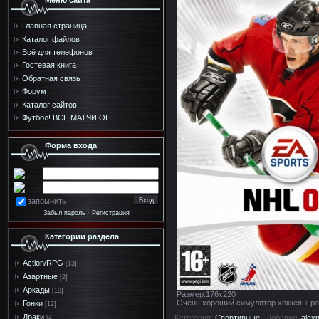
Меню сайта
Главная страница
Каталог файлов
Всё для телефонов
Гостевая книга
Обратная связь
Форум
Каталог сайтов
Футбол! ВСЕ МАТЧИ ОН...
Форма входа
запомнить
Забыл пароль
·
Регистрация
Категории раздела
Action/RPG
[13]
Азартные
[2]
Аркады
[19]
Размер:176х220
Очень хороший симулятор хоккея,+ ро
Гонки
[12]
Драки
Категория
:
Спортивные
|
Добавил
:
alex
[4]